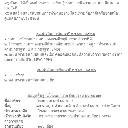
๔) พัฒนาให้เป็นองค์กรแห่งการเรียนรู้ บุคลากรมีความสุข และมีสุขภาพ
และใจดี
๕) ส่่งเสริม และสนับสนุนการทำงานอย่างมีส่วนร่วมกับภาคีเครือข่ายเพื่อ
ดูแลสุขภาพประชาชน
จุดเน้นในการพัฒนาปี ๒๕๖๗ - ๒๕๖๘
๑. บุคลากรโรงพยาบาลท่าสองยางมีพฤติกรรมบริการที่ดี
๒. โรงพยาบาลท่าสองยางมีสิ่งแวดล้อมสวย สะอาด น่าอยู่ น่าทำงาน (เน้น
ตามมาตรฐาน ๕ ส. มาตรฐาน EMS)
๓. พัฒนางานอนามัยแม่และเด็ก คลอดปลอดภัยที่สถานบริการ (อัตรามารดา
และทารกเสียชีวิต, LBW, PPH)
จุดเน้นในการพัฒนาปี ๒๕๖๘ - ๒๕๗๐
๑. 3P Safety
๒. พัฒนางานอนามัยแม่และเด็ก
ข้อมูลพื้นฐานโรงพยาบาล ปีงบประมาณ ๒๕๖๗
ชื่อองค์กร
โรงพยาบาลท่าสองยาง
ที่อยู่
๓๕๗ หมู่ ๑ ตำบลแม่ต้าน อำเภอท่าสองยาง จังหวัดตาก
ประเภท/ระดับ
โรงพยาบาลชุมชน/ระดับ M๒
เจ้าของ/ต้นสังกัด
กระทรวงสาธารณสุข/สำนักงานปลัดกระทรวง
สาธารณสุข
จำนวนเตียง
๑๐๐ เตียง