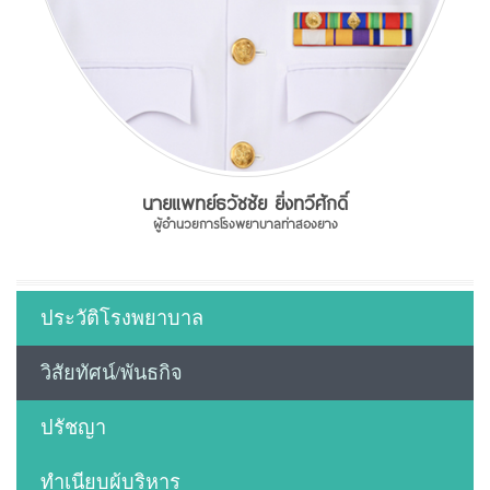
นายแพทย์ธวัชชัย ยิ่งทวีศักดิ์
ผู้อำนวยการโรงพยาบาลท่าสองยาง
ประวัติโรงพยาบาล
วิสัยทัศน์/พันธกิจ
ปรัชญา
ทำเนียบผู้บริหาร