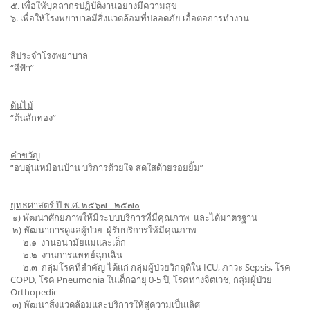
๕. เพื่อให้บุคลากรปฏิบัติงานอย่างมีความสุข
๖. เพื่อให้โรงพยาบาลมีสิ่งแวดล้อมที่ปลอดภัย เอื้อต่อการทำงาน
สีประจำโรงพยาบาล
“สีฟ้า”
ต้นไม้
“ต้นสักทอง”
คำขวัญ
“อบอุ่นเหมือนบ้าน บริการด้วยใจ สดใสด้วยรอยยิ้ม”
ยุทธศาสตร์ ปี พ.ศ. ๒๕๖๗ - ๒๕๗๐
๑) พัฒนาศักยภาพให้มีระบบบริการที่มีคุณภาพ และได้มาตรฐาน
๒) พัฒนาการดูแลผู้ป่วย ผู้รับบริการให้มีคุณภาพ
๒.๑ งานอนามัยแม่และเด็ก
๒.๒ งานการแพทย์ฉุกเฉิน
๒.๓ กลุ่มโรคที่สำคัญ ได้แก่ กลุ่มผู้ป่วยวิกฤติใน ICU, ภาวะ Sepsis, โรค
COPD, โรค Pneumonia ในเด็กอายุ 0-5 ปี, โรคทางจิตเวช, กลุ่มผู้ป่วย
Orthopedic
๓) พัฒนาสิ่งแวดล้อมและบริการให้สู่ความเป็นเลิศ