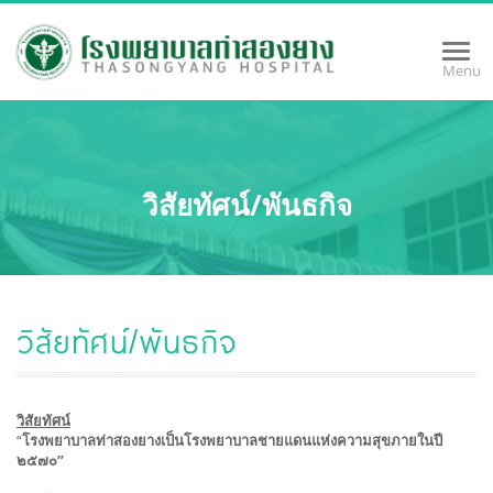
Togg
Menu
navi
วิสัยทัศน์/พันธกิจ
วิสัยทัศน์/พันธกิจ
วิสัยทัศน์
“
โรงพยาบาลท่าสองยางเป็นโรงพยาบาลชายแดนแห่งความสุขภายในปี
๒๕๗๐”